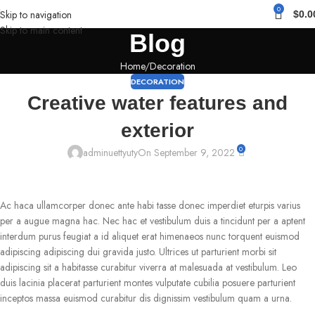
0
Skip to navigation
$
0.0
Skip to main content
Blog
Home
Decoration
DECORATION
Creative water features and
exterior
0
adminuettyuty
On September 9, 2022
Ac haca ullamcorper donec ante habi tasse donec imperdiet eturpis varius
per a augue magna hac. Nec hac et vestibulum duis a tincidunt per a aptent
interdum purus feugiat a id aliquet erat himenaeos nunc torquent euismod
adipiscing adipiscing dui gravida justo. Ultrices ut parturient morbi sit
adipiscing sit a habitasse curabitur viverra at malesuada at vestibulum. Leo
duis lacinia placerat parturient montes vulputate cubilia posuere parturient
inceptos massa euismod curabitur dis dignissim vestibulum quam a urna.