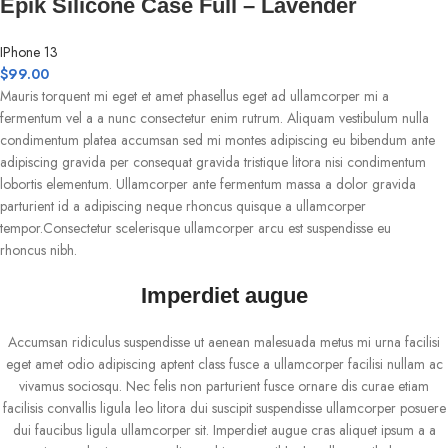
Epik Silicone Case Full – Lavender
IPhone 13
$
99.00
Mauris torquent mi eget et amet phasellus eget ad ullamcorper mi a
fermentum vel a a nunc consectetur enim rutrum. Aliquam vestibulum nulla
condimentum platea accumsan sed mi montes adipiscing eu bibendum ante
adipiscing gravida per consequat gravida tristique litora nisi condimentum
lobortis elementum. Ullamcorper ante fermentum massa a dolor gravida
parturient id a adipiscing neque rhoncus quisque a ullamcorper
tempor.Consectetur scelerisque ullamcorper arcu est suspendisse eu
rhoncus nibh.
Imperdiet augue
Accumsan ridiculus suspendisse ut aenean malesuada metus mi urna facilisi
eget amet odio adipiscing aptent class fusce a ullamcorper facilisi nullam ac
vivamus sociosqu. Nec felis non parturient fusce ornare dis curae etiam
facilisis convallis ligula leo litora dui suscipit suspendisse ullamcorper posuere
dui faucibus ligula ullamcorper sit. Imperdiet augue cras aliquet ipsum a a