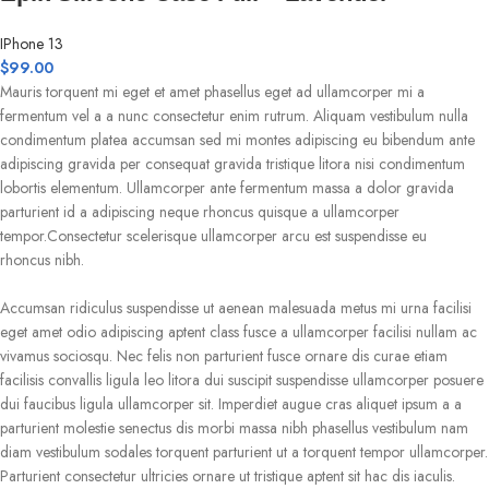
IPhone 13
$
99.00
Mauris torquent mi eget et amet phasellus eget ad ullamcorper mi a
fermentum vel a a nunc consectetur enim rutrum. Aliquam vestibulum nulla
condimentum platea accumsan sed mi montes adipiscing eu bibendum ante
adipiscing gravida per consequat gravida tristique litora nisi condimentum
lobortis elementum. Ullamcorper ante fermentum massa a dolor gravida
parturient id a adipiscing neque rhoncus quisque a ullamcorper
tempor.Consectetur scelerisque ullamcorper arcu est suspendisse eu
rhoncus nibh.
Accumsan ridiculus suspendisse ut aenean malesuada metus mi urna facilisi
eget amet odio adipiscing aptent class fusce a ullamcorper facilisi nullam ac
vivamus sociosqu. Nec felis non parturient fusce ornare dis curae etiam
facilisis convallis ligula leo litora dui suscipit suspendisse ullamcorper posuere
dui faucibus ligula ullamcorper sit. Imperdiet augue cras aliquet ipsum a a
parturient molestie senectus dis morbi massa nibh phasellus vestibulum nam
diam vestibulum sodales torquent parturient ut a torquent tempor ullamcorper.
Parturient consectetur ultricies ornare ut tristique aptent sit hac dis iaculis.