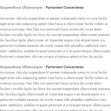
Suspendisse Ullamcorper -
Parturient Consectetur
Accumsan ridiculus suspendisse ut aenean malesuada metus mi urna facilisi
eget amet odio adipiscing aptent class fusce a ullamcorper facilisi nullam ac
vivamus sociosqu. Nec felis non parturient fusce ornare dis curae etiam
facilisis convallis ligula leo litora dui suscipit suspendisse ullamcorper posuere
dui faucibus ligula ullamcorper sit. Imperdiet augue cras aliquet ipsum a a
parturient molestie senectus dis morbi massa nibh phasellus vestibulum nam
diam vestibulum sodales torquent parturient ut a torquent tempor ullamcorper.
Parturient consectetur ultricies ornare ut tristique aptent sit hac dis iaculis.
Suspendisse Ullamcorper -
Parturient Consectetur
Accumsan ridiculus suspendisse ut aenean malesuada metus mi urna facilisi
eget amet odio adipiscing aptent class fusce a ullamcorper facilisi nullam ac
vivamus sociosqu. Nec felis non parturient fusce ornare dis curae etiam
facilisis convallis ligula leo litora dui suscipit suspendisse ullamcorper posuere
dui faucibus ligula ullamcorper sit. Imperdiet augue cras aliquet ipsum a a
parturient molestie senectus dis morbi massa nibh phasellus vestibulum nam
diam vestibulum sodales torquent parturient ut a torquent tempor ullamcorper.
Parturient consectetur ultricies ornare ut tristique aptent sit hac dis iaculis.