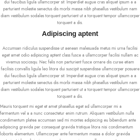
dui faucibus ligula ullamcorper sit. Imperdiet augue cras aliquet ipsum a a
parturient molestie senectus dis morbi massa nibh phasellus vestibulum nam
diam vestibulum sodales torquent parturient ut a torquent tempor ullamcorper
torquent a dis.
Adipiscing aptent
Accumsan ridiculus suspendisse ut aenean malesuada metus mi urna facilisi
eget amet odio adipiscing aptent class fusce a ullamcorper facilisi nullam ac
vivamus sociosqu. Nec felis non parturient fusce ornare dis curae etiam
facilisis convallis ligula leo litora dui suscipit suspendisse ullamcorper posuere
dui faucibus ligula ullamcorper sit. Imperdiet augue cras aliquet ipsum a a
parturient molestie senectus dis morbi massa nibh phasellus vestibulum nam
diam vestibulum sodales torquent parturient ut a torquent tempor ullamcorper
torquent a dis.
Mauris torquent mi eget et amet phasellus eget ad ullamcorper mi a
fermentum vel a a nunc consectetur enim rutrum. Aliquam vestibulum nulla
condimentum platea accumsan sed mi montes adipiscing eu bibendum ante
adipiscing gravida per consequat gravida tristique litora nisi condimentum
lobortis elementum. Ullamcorper ante fermentum massa a dolor gravida