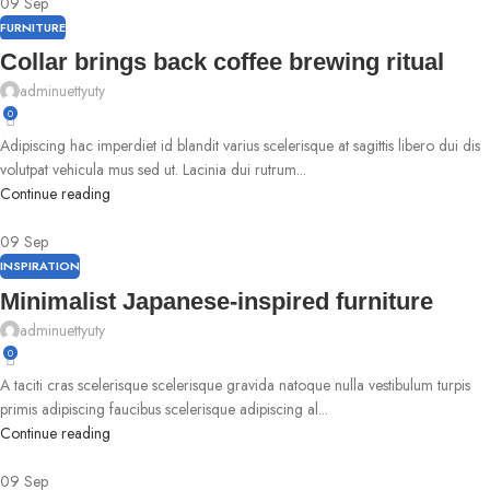
09
Sep
FURNITURE
Collar brings back coffee brewing ritual
adminuettyuty
0
Adipiscing hac imperdiet id blandit varius scelerisque at sagittis libero dui dis
volutpat vehicula mus sed ut. Lacinia dui rutrum...
Continue reading
09
Sep
INSPIRATION
Minimalist Japanese-inspired furniture
adminuettyuty
0
A taciti cras scelerisque scelerisque gravida natoque nulla vestibulum turpis
primis adipiscing faucibus scelerisque adipiscing al...
Continue reading
09
Sep