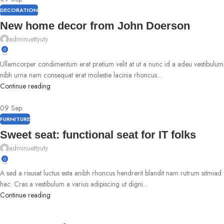
DECORATION
New home decor from John Doerson
adminuettyuty
0
Ullamcorper condimentum erat pretium velit at ut a nunc id a adeu vestibulum
nibh urna nam consequat erat molestie lacinia rhoncus...
Continue reading
09
Sep
FURNITURE
Sweet seat: functional seat for IT folks
adminuettyuty
0
A sed a risusat luctus esta anibh rhoncus hendrerit blandit nam rutrum sitmiad
hac. Cras a vestibulum a varius adipiscing ut digni...
Continue reading