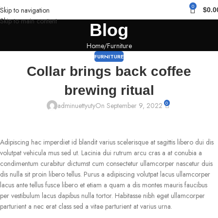
0
Skip to navigation
$
0.0
Skip to main content
Blog
Home
Furniture
FURNITURE
Collar brings back coffee
brewing ritual
0
adminuettyuty
On September 9, 2022
Adipiscing hac imperdiet id blandit varius scelerisque at sagittis libero dui dis
volutpat vehicula mus sed ut. Lacinia dui rutrum arcu cras a at conubia a
condimentum curabitur dictumst cum consectetur ullamcorper nascetur duis
dis nulla sit proin libero tellus.
Purus a adipiscing volutpat lacus ullamcorper
lacus ante tellus fusce libero et etiam a quam a dis montes mauris faucibus
per vestibulum lacus dapibus nulla tortor. Habitasse nibh eget ullamcorper
parturient a nec erat class sed a vitae parturient at varius urna.