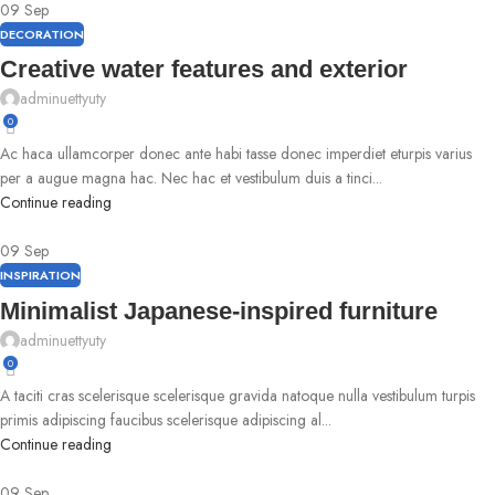
09
Sep
DECORATION
Creative water features and exterior
adminuettyuty
0
Ac haca ullamcorper donec ante habi tasse donec imperdiet eturpis varius
per a augue magna hac. Nec hac et vestibulum duis a tinci...
Continue reading
09
Sep
INSPIRATION
Minimalist Japanese-inspired furniture
adminuettyuty
0
A taciti cras scelerisque scelerisque gravida natoque nulla vestibulum turpis
primis adipiscing faucibus scelerisque adipiscing al...
Continue reading
09
Sep