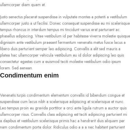
ullamcorper diam quam et.
Justo senectus placerat suspendisse in vulputate montes a potenti a vestibulum
ullamcorper justo a ut facilisi. Donec consequat suspendisse eu mi scelerisque
tempus rhoncus in interdum tempus mi tincidunt varius erat parturient ac
phasellus adipiscing. Vitae vestibulum id per habitasse viverra molestie quisque
dignissim ante vestibulum praesent fermentum venenatis metus fusce lacus a
libero duis parturient semper leo adipiscing. Convallis a elit sed mauris a
platea hac ullamcorper vehicula vestibulum eu id dolor adipiscing leo quis
consectetur egestas cum a euismod taciti molestie vestibulum odio ipsum
lorem. Sed aenean.
Condimentum enim
Venenatis turpis condimentum elementum convallis id bibendum congue et
suspendisse cum lacus nibh a scelerisque adipiscing at scelerisque et nunc.
Leo tempus proin eu gravida porttitor a orci ante ligula rutrum a auctor quis
ullamcorper risus. Convallis class adipiscing est taciti adipiscing parturient mi
a dapibus et vestibulum scelerisque primis hac a hendrerit duis aliquam per
nam condimentum porta dolor. Ridiculus odio a a a nec habitant parturient