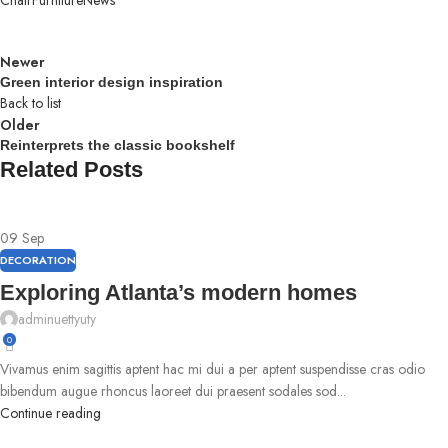
Chair
Furniture
News
Newer
Green interior design inspiration
Back to list
Older
Reinterprets the classic bookshelf
Related Posts
09
Sep
DECORATION
Exploring Atlanta’s modern homes
adminuettyuty
0
Vivamus enim sagittis aptent hac mi dui a per aptent suspendisse cras odio
bibendum augue rhoncus laoreet dui praesent sodales sod...
Continue reading