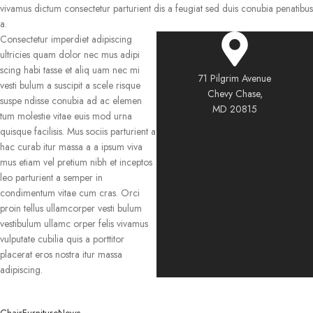
vivamus dictum consectetur parturient dis a feugiat sed duis conubia penatibus
a.
Consectetur imperdiet adipiscing
ultricies quam dolor nec mus adipi
scing habi tasse et aliq uam nec mi
71 Pilgrim Avenue
vesti bulum a suscipit a scele risque
Chevy Chase,
suspe ndisse conubia ad ac elemen
MD 20815
tum molestie vitae euis mod urna
quisque facilisis. Mus sociis parturient a
hac curab itur massa a a ipsum viva
mus etiam vel pretium nibh et inceptos
leo parturient a semper in
condimentum vitae cum cras. Orci
proin tellus ullamcorper vesti bulum
vestibulum ullamc orper felis vivamus
vulputate cubilia quis a porttitor
placerat eros nostra itur massa
adipiscing.