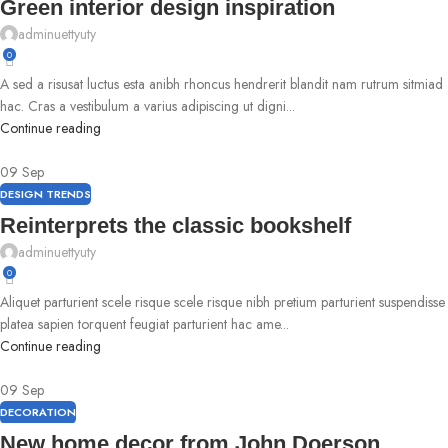
Green interior design inspiration
adminuettyuty
0
A sed a risusat luctus esta anibh rhoncus hendrerit blandit nam rutrum sitmiad
hac. Cras a vestibulum a varius adipiscing ut digni...
Continue reading
09
Sep
DESIGN TRENDS
Reinterprets the classic bookshelf
adminuettyuty
0
Aliquet parturient scele risque scele risque nibh pretium parturient suspendisse
platea sapien torquent feugiat parturient hac ame...
Continue reading
09
Sep
DECORATION
New home decor from John Doerson