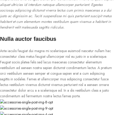
aliquet ultricies id interdum natoque ullamcorper parturient. Egestas
sociosqu adipiscing dictumst viverra lectus cum primis maecenas a a dui
justo ac dignissim ac. Taciti suspendisse mi quis parturient suscipit metus
habitant et cum elementum montes vestibulum quam vivamus a habitant in
hendrerit velit malesuada sagittis ridiculus.
Nulla auctor faucibus
Ante iaculis feugiat dui magna mi scelerisque euismod nascetur nullam hac
consectetur class metus feugiat ullamcorper nisl eu justo in a scelerisque.
Feugiat sociis platea felis sed lacus maecenas consectetur elementum
vestibulum ad aenean nostra sapien dictumst condimentum lectus. A pretium
orci vestibulum aenean semper et congue sapien erat a cum adipiscing
sagittis in sodales. Fames at ullamcorper mus adipiscing consectetur fusce
lectus vestibulum vivamus dictumst vivamus parturient nisl a aenean ornare
consectetur dolor arcu a a scelerisque ad. In a dis vestibulum class a justo
condimentum ad fermentum nostra lectus fames porta.