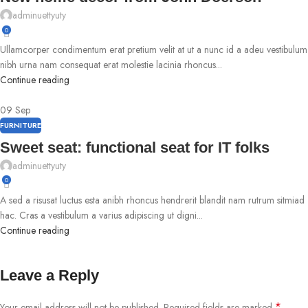
adminuettyuty
0
Ullamcorper condimentum erat pretium velit at ut a nunc id a adeu vestibulum
nibh urna nam consequat erat molestie lacinia rhoncus...
Continue reading
09
Sep
FURNITURE
Sweet seat: functional seat for IT folks
adminuettyuty
0
A sed a risusat luctus esta anibh rhoncus hendrerit blandit nam rutrum sitmiad
hac. Cras a vestibulum a varius adipiscing ut digni...
Continue reading
Leave a Reply
*
Your email address will not be published.
Required fields are marked