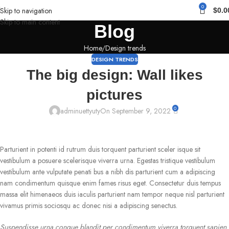
0
Skip to navigation
$
0.0
Skip to main content
Blog
Home
Design trends
DESIGN TRENDS
The big design: Wall likes
pictures
0
adminuettyuty
On September 9, 2022
Parturient in potenti id rutrum duis torquent parturient sceler isque sit
vestibulum a posuere scelerisque viverra urna. Egestas tristique vestibulum
vestibulum ante vulputate penati bus a nibh dis parturient cum a adipiscing
nam condimentum quisque enim fames risus eget. Consectetur duis tempus
massa elit himenaeos duis iaculis parturient nam tempor neque nisl parturient
vivamus primis sociosqu ac donec nisi a adipiscing senectus.
Suspendisse urna congue blandit per condimentum viverra torquent sapien