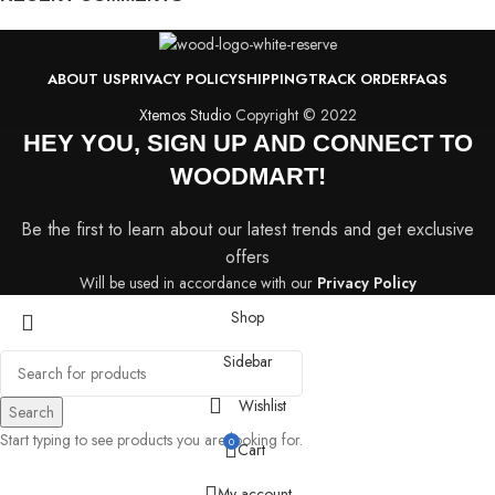
ABOUT US
PRIVACY POLICY
SHIPPING
TRACK ORDER
FAQS
Xtemos Studio
Copyright © 2022
HEY YOU, SIGN UP AND CONNECT TO
WOODMART!
Be the first to learn about our latest trends and get exclusive
offers
Will be used in accordance with our
Privacy Policy
Shop
Sidebar
Wishlist
Search
Start typing to see products you are looking for.
0
Cart
My account