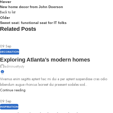
Newer
New home decor from John Doerson
Back to list
Older
Sweet seat: functional seat for IT folks
Related Posts
09
Sep
DECORATION
Exploring Atlanta’s modern homes
adminuettyuty
0
Vivamus enim sagittis aptent hac mi dui a per aptent suspendisse cras odio
bibendum augue rhoncus laoreet dui praesent sodales sod...
Continue reading
09
Sep
INSPIRATION