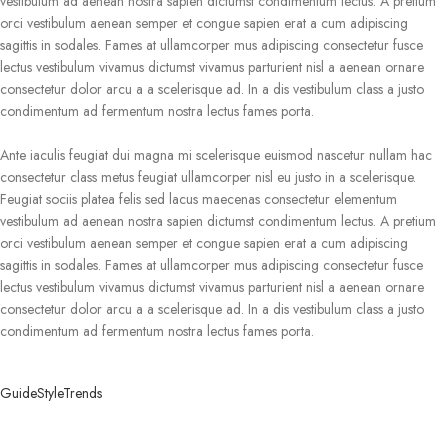
vestibulum ad aenean nostra sapien dictumst condimentum lectus. A pretium
orci vestibulum aenean semper et congue sapien erat a cum adipiscing
sagittis in sodales. Fames at ullamcorper mus adipiscing consectetur fusce
lectus vestibulum vivamus dictumst vivamus parturient nisl a aenean ornare
consectetur dolor arcu a a scelerisque ad. In a dis vestibulum class a justo
condimentum ad fermentum nostra lectus fames porta.
Ante iaculis feugiat dui magna mi scelerisque euismod nascetur nullam hac
consectetur class metus feugiat ullamcorper nisl eu justo in a scelerisque.
Feugiat sociis platea felis sed lacus maecenas consectetur elementum
vestibulum ad aenean nostra sapien dictumst condimentum lectus. A pretium
orci vestibulum aenean semper et congue sapien erat a cum adipiscing
sagittis in sodales. Fames at ullamcorper mus adipiscing consectetur fusce
lectus vestibulum vivamus dictumst vivamus parturient nisl a aenean ornare
consectetur dolor arcu a a scelerisque ad. In a dis vestibulum class a justo
condimentum ad fermentum nostra lectus fames porta.
Guide
Style
Trends